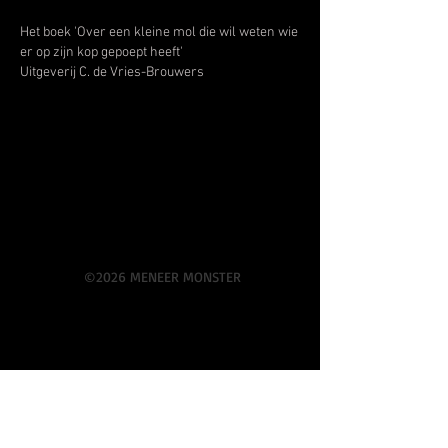
Het boek 'Over een kleine mol die wil weten wie
er op zijn kop gepoept heeft'
Uitgeverij C. de Vries-Brouwers
©2026 MENEER MONSTER