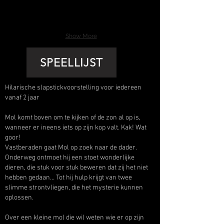
Show More
SPEELLIJST
Hilarische slapstickvoorstelling voor iedereen
vanaf 2 jaar
Mol komt boven om te kijken of de zon al op is,
wanneer er ineens iets op zijn kop valt. Kak! Wat
goor!
Vastberaden gaat Mol op zoek naar de dader.
Onderweg ontmoet hij een stoet wonderlijke
dieren, die stuk voor stuk beweren dat zij het niet
hebben gedaan… Tot hij hulp krijgt van twee
slimme strontvliegen, die het mysterie kunnen
oplossen.
Over een kleine mol die wil weten wie er op zijn