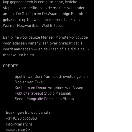
kop gepoept heeft is een hilarische, fysieke
slapstickvoorstelling van de makers van onder
andere De Gruffalo en De Waanzinnige Boomhut,
gebaseerd op het wereldberoemde boek van
Werner Holzwarth en Wolf Erlbruch.
Een bijna woordeloze Meneer Monster-productie
voor iedereen vanaf 2 jaar, over onrecht dat je
wordt aangedaan — en de vraag of je altijd je gelijk
moet willen halen.
CREDITS
Spel
Erwin Dorr, Yannick Greweldinger en
Rogier van Erkel
Kostuum en Decor
Anneloes van Assem
Publiciteitsbeeld
Studio Matusiak
Scene fotografie
Christiaan Bloem
Boekingen
Bureau Vanaf2
+31 (0)20.6366860
info@vanaf2.nl
www.vanaf2.nl