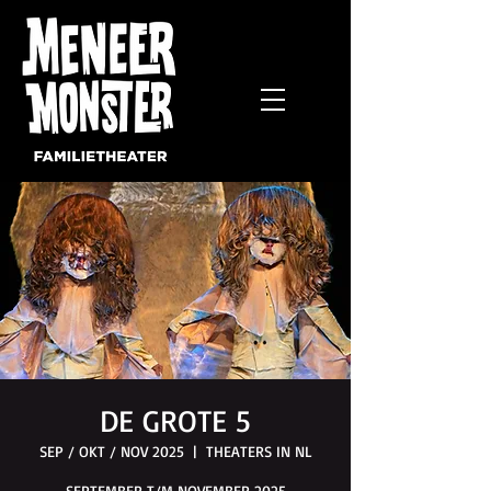
DE GROTE 5
SEP / OKT / NOV 2025
  |  
THEATERS IN NL
SEPTEMBER T/M NOVEMBER 2025