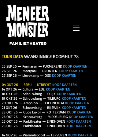
TOUR DATA
WAANZINNIGE BOOMHUT 78​
25 SEP 26 — Purmaryn — PURMEREND
KOOP KAARTEN
26 SEP 26 — Meerpaal — DRONTEN
KOOP KAARTEN
27 SEP 26 — Lievekamp — OSS
KOOP KAARTEN
04 OKT 26 — SSBU — UTRECHT
KOOP KAARTEN
14 OKT 26 — Cultura — EDE
KOOP KAARTEN
18 OKT 26 — Schouwburg — CUIJK
KOOP KAARTEN
19 OKT 26 — Schouwburg — TILBURG
KOOP KAARTEN
20 OKT 26 — Amphion — DOETINCHEM
KOOP KAARTEN
21 OKT 26 — Schouwburg — RIJSWIJK
KOOP KAARTEN
23 OKT 26 — Oude Luxor — ROTTERDAM
KOOP KAARTEN
24 OKT 26 — Schouwburg — MIDDELBURG
KOOP KAARTEN
25 OKT 26 — Parktheater — EINDHOVEN
KOOP KAARTEN
25 OKT 26 — Parktheater — EINDHOVEN
KOOP KAARTEN
14 NOV 26 — Warandepoort — TERVUREN
KOOP KAARTEN