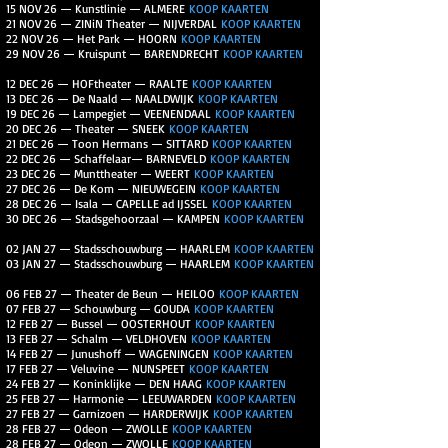
15 NOV 26 — Kunstlinie — ALMERE
KOOP KAARTEN
21 NOV 26 — ZINiN Theater — NIJVERDAL
KOOP KAARTEN
22 NOV 26 — Het Park — HOORN
KOOP KAARTEN
29 NOV 26 — Kruispunt — BARENDRECHT
KOOP KAARTEN
12 DEC 26 — HOFtheater — RAALTE
KOOP KAARTEN
13 DEC 26 — De Naald — NAALDWIJK
KOOP KAARTEN
19 DEC 26 — Lampegiet — VEENENDAAL
KOOP KAARTEN
20 DEC 26 — Theater — SNEEK
KOOP KAARTEN
21 DEC 26 — Toon Hermans — SITTARD
KOOP KAARTEN
22 DEC 26 — Schaffelaar— BARNEVELD
KOOP KAARTEN
23 DEC 26 — Munttheater — WEERT
KOOP KAARTEN
27 DEC 26 — De Kom — NIEUWEGEIN
KOOP KAARTEN
28 DEC 26 — Isala — CAPELLE ad IJSSEL
KOOP KAARTEN
30 DEC 26 — Stadsgehoorzaal — KAMPEN
KOOP KAARTEN
02 JAN 27 — Stadsschouwburg — HAARLEM
KOOP KAARTEN
03 JAN 27 — Stadsschouwburg — HAARLEM
KOOP KAARTEN
06 FEB 27 — Theater de Beun — HEILOO
KOOP KAARTEN
07 FEB 27 — Schouwburg — GOUDA
KOOP KAARTEN
12 FEB 27 — Bussel — OOSTERHOUT
KOOP KAARTEN
13 FEB 27 — Schalm — VELDHOVEN
KOOP KAARTEN
14 FEB 27 — Junushoff — WAGENINGEN
KOOP KAARTEN
17 FEB 27 — Veluvine — NUNSPEET
KOOP KAARTEN
24 FEB 27 — Koninklijke — DEN HAAG
KOOP KAARTEN
25 FEB 27 — Harmonie — LEEUWARDEN
KOOP KAARTEN
27 FEB 27 — Garnizoen — HARDERWIJK
KOOP KAARTEN
28 FEB 27 — Odeon — ZWOLLE
KOOP KAARTEN
28 FEB 27 — Odeon — ZWOLLE
KOOP KAARTEN