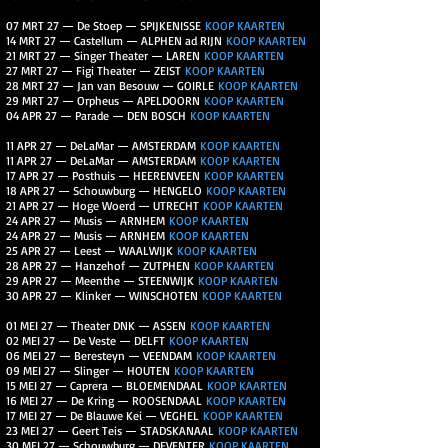
07 MRT 27 — De Stoep — SPIJKENISSE
KOOP KAARTEN
14 MRT 27 — Castellum — ALPHEN ad RIJN
KOOP KAARTEN
21 MRT 27 — Singer Theater — LAREN
KOOP KAARTEN
27 MRT 27 — Figi Theater — ZEIST
KOOP KAARTEN
28 MRT 27 — Jan van Besouw — GOIRLE
KOOP KAARTEN
29 MRT 27 — Orpheus — APELDOORN
KOOP KAARTEN
04 APR 27 — Parade — DEN BOSCH
KOOP KAARTEN
11 APR 27 — DeLaMar — AMSTERDAM
KOOP KAARTEN
11 APR 27 — DeLaMar — AMSTERDAM
KOOP KAARTEN
17 APR 27 — Posthuis — HEERENVEEN
KOOP KAARTEN
18 APR 27 — Schouwburg — HENGELO
KOOP KAARTEN
21 APR 27 — Hoge Woerd — UTRECHT
KOOP KAARTEN
24 APR 27 — Musis — ARNHEM
KOOP KAARTEN
24 APR 27 — Musis — ARNHEM
KOOP KAARTEN
25 APR 27 — Leest — WAALWIJK
KOOP KAARTEN
28 APR 27 — Hanzehof — ZUTPHEN
KOOP KAARTEN
29 APR 27 — Meenthe — STEENWIJK
KOOP KAARTEN
30 APR 27 — Klinker — WINSCHOTEN
KOOP KAARTEN
01 MEI 27 — Theater DNK — ASSEN
KOOP KAARTEN
02 MEI 27 — De Veste — DELFT
KOOP KAARTEN
06 MEI 27 — Beresteyn — VEENDAM
KOOP KAARTEN
09 MEI 27 — Slinger — HOUTEN
KOOP KAARTEN
15 MEI 27 — Caprera — BLOEMENDAAL
KOOP KAARTEN
16 MEI 27 — De Kring — ROOSENDAAL
KOOP KAARTEN
17 MEI 27 — De Blauwe Kei — VEGHEL
KOOP KAARTEN
23 MEI 27 — Geert Teis — STADSKANAAL
KOOP KAARTEN
30 MEI 27 — Schouwburg — DEVENTER
KOOP KAARTEN